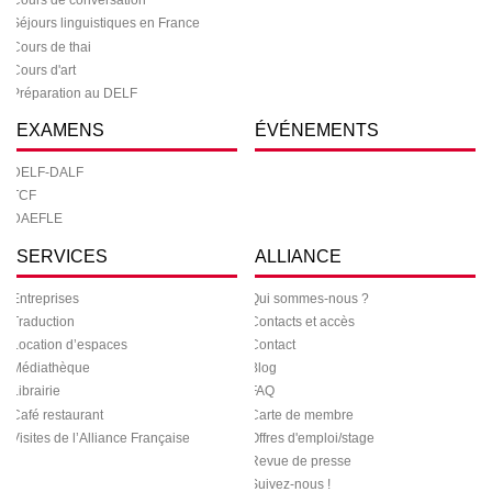
Cours de conversation
Séjours linguistiques en France
Cours de thai
Cours d'art
Préparation au DELF
EXAMENS
ÉVÉNEMENTS
DELF-DALF
TCF
DAEFLE
SERVICES
ALLIANCE
Entreprises
Qui sommes-nous ?
Traduction
Contacts et accès
Location d’espaces
Contact
Médiathèque
Blog
Librairie
FAQ
Café restaurant
Carte de membre
Visites de l’Alliance Française
Offres d'emploi/stage
Revue de presse
Suivez-nous !