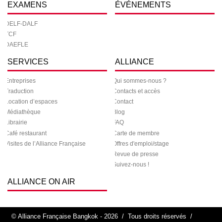
EXAMENS
ÉVÉNEMENTS
DELF-DALF
TCF
DAEFLE
SERVICES
ALLIANCE
Entreprises
Qui sommes-nous ?
Traduction
Contacts et accès
Location d’espaces
Contact
Médiathèque
Blog
Librairie
FAQ
Café restaurant
Carte de membre
Visites de l’Alliance Française
Offres d'emploi/stage
Revue de presse
Suivez-nous !
ALLIANCE ON AIR
© Alliance Française Bangkok - 2026
/
Tous droits réservés
/