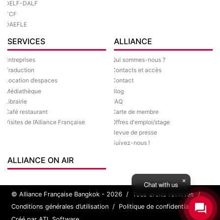
DELF-DALF
TCF
DAEFLE
SERVICES
ALLIANCE
Entreprises
Qui sommes-nous ?
Traduction
Contacts et accès
Location d’espaces
Contact
Médiathèque
Blog
Librairie
FAQ
Café restaurant
Carte de membre
Visites de l’Alliance Française
Offres d'emploi/stage
Revue de presse
Suivez-nous !
ALLIANCE ON AIR
Chat with us
© Alliance Française Bangkok - 2026
/
Tous droits réservés
/
Conditions générales d’utilisation
/
Politique de confidentialité
/
Créé par ATL Software