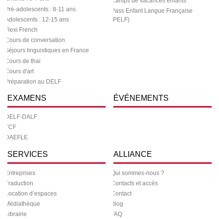
Camps de vacances enfants
Pré-adolescents : 8-11 ans
Pass Enfant Langue Française
Adolescents : 12-15 ans
(PELF)
Flexi French
Cours de conversation
Séjours linguistiques en France
Cours de thai
Cours d'art
Préparation au DELF
EXAMENS
ÉVÉNEMENTS
DELF-DALF
TCF
DAEFLE
SERVICES
ALLIANCE
Entreprises
Qui sommes-nous ?
Traduction
Contacts et accès
Location d’espaces
Contact
Médiathèque
Blog
Librairie
FAQ