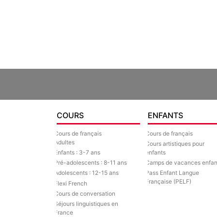
COURS
ENFANTS
Cours de français
Cours de français
Adultes
Cours artistiques pour
Enfants : 3-7 ans
enfants
Pré-adolescents : 8-11 ans
Camps de vacances enfan
Adolescents : 12-15 ans
Pass Enfant Langue
Française (PELF)
Flexi French
Cours de conversation
Séjours linguistiques en
France