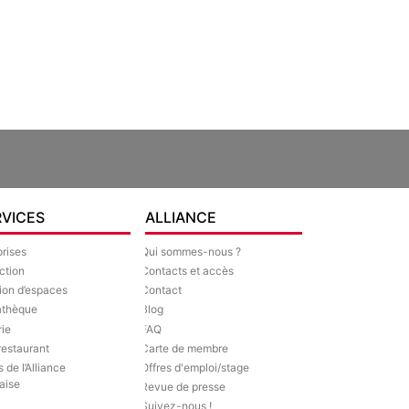
RVICES
ALLIANCE
prises
Qui sommes-nous ?
ction
Contacts et accès
ion d’espaces
Contact
athèque
Blog
rie
FAQ
restaurant
Carte de membre
s de l’Alliance
Offres d'emploi/stage
aise
Revue de presse
Suivez-nous !