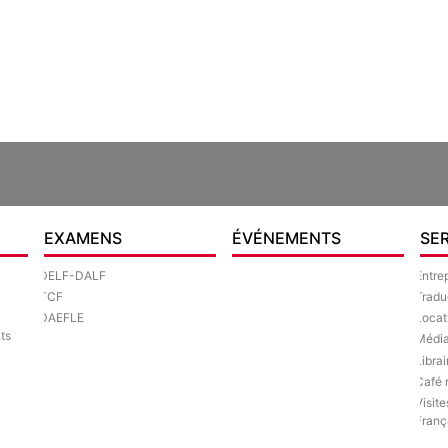
EXAMENS
ÉVÉNEMENTS
SE
DELF-DALF
Entre
TCF
Tradu
DAEFLE
Locat
ts
Médi
Librai
Café 
Visite
Franç