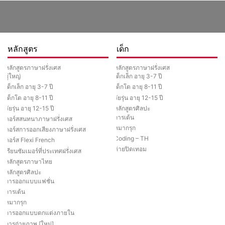
หลักสูตร
เด็ก
หลักสูตรภาษาฝรั่งเศส
หลักสูตรภาษาฝรั่งเศส
ผู้ใหญ่
เด็กเล็ก อายุ 3-7 ปี
เด็กเล็ก อายุ 3-7 ปี
เด็กโต อายุ 8-11 ปี
เด็กโต อายุ 8-11 ปี
วัยรุ่น อายุ 12-15 ปี
วัยรุ่น อายุ 12-15 ปี
หลักสูตรศิลปะ
การเต้น
คอร์สสนทนาภาษาฝรั่งเศส
หมากรุก
คอร์สการออกเสียงภาษาฝรั่งเศส
Coding – TH
คอร์ส Flexi French
ค่ายปิดเทอม
เรียนซัมเมอร์ที่ประเทศฝรั่งเศส
หลักสูตรภาษาไทย
หลักสูตรศิลปะ
การออกแบบแฟชั่น
การเต้น
หมากรุก
การออกแบบตกแต่งภายใน
การถ่ายภาพ [ใหม่]