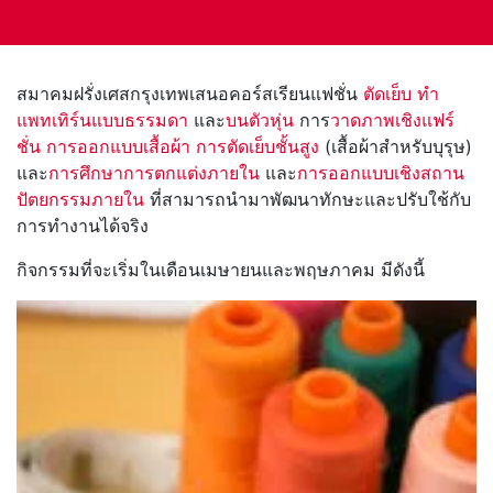
สมาคมฝรั่งเศสกรุงเทพเสนอคอร์สเรียนแฟชั่น
ตัดเย็บ
ทำ
แพทเทิร์นแบบธรรมดา
และ
บนตัวหุ่น
การ
วาดภาพเชิงแฟร์
ชั่น
การออกแบบเสื้อผ้า
การตัดเย็บชั้นสูง
(เสื้อผ้าสำหรับบุรุษ)
และ
การศึกษาการตกแต่งภายใน
และ
การออกแบบเชิงสถาน
ปัตยกรรมภายใน
ที่สามารถนำมาพัฒนาทักษะและปรับใช้กับ
การทำงานได้จริง
กิจกรรมที่จะเริ่มในเดือนเมษายนและพฤษภาคม มีดังนี้