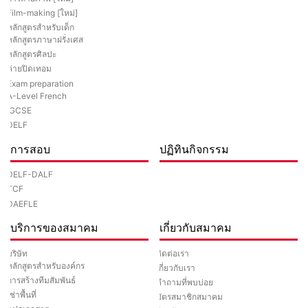
Film-making [ใหม่]
หลักสูตรสำหรับเด็ก
หลักสูตรภาษาฝรั่งเศส
หลักสูตรศิลปะ
ค่ายปิดเทอม
Exam preparation
A-Level French
IGCSE
DELF
การสอบ
ปฏิทินกิจกรรม
DELF-DALF
TCF
DAEFLE
บริการของสมาคม
เกี่ยวกับสมาคม
ติดต่อเรา
บริษัท
หลักสูตรสำหรับองค์กร
เกี่ยวกับเรา
การสร้างทีมสัมพันธ์
คำถามที่พบบ่อย
เช่าพื้นที่
บัตรสมาชิกสมาคม