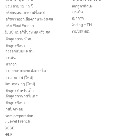
วัยรุ่น อายุ 12-15 ปี
หลักสูตรศิลปะ
การเต้น
คอร์สสนทนาภาษาฝรั่งเศส
หมากรุก
คอร์สการออกเสียงภาษาฝรั่งเศส
Coding – TH
คอร์ส Flexi French
ค่ายปิดเทอม
เรียนซัมเมอร์ที่ประเทศฝรั่งเศส
หลักสูตรภาษาไทย
หลักสูตรศิลปะ
การออกแบบแฟชั่น
การเต้น
หมากรุก
การออกแบบตกแต่งภายใน
การถ่ายภาพ [ใหม่]
Film-making [ใหม่]
หลักสูตรสำหรับเด็ก
หลักสูตรภาษาฝรั่งเศส
หลักสูตรศิลปะ
ค่ายปิดเทอม
Exam preparation
A-Level French
IGCSE
DELF