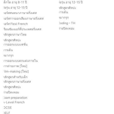
เด็กโต อายุ 8-11 ปี
วัยรุ่น อายุ 12-15 ปี
วัยรุ่น อายุ 12-15 ปี
หลักสูตรศิลปะ
การเต้น
คอร์สสนทนาภาษาฝรั่งเศส
หมากรุก
คอร์สการออกเสียงภาษาฝรั่งเศส
Coding – TH
คอร์ส Flexi French
ค่ายปิดเทอม
เรียนซัมเมอร์ที่ประเทศฝรั่งเศส
หลักสูตรภาษาไทย
หลักสูตรศิลปะ
การออกแบบแฟชั่น
การเต้น
หมากรุก
การออกแบบตกแต่งภายใน
การถ่ายภาพ [ใหม่]
Film-making [ใหม่]
หลักสูตรสำหรับเด็ก
หลักสูตรภาษาฝรั่งเศส
หลักสูตรศิลปะ
ค่ายปิดเทอม
Exam preparation
A-Level French
IGCSE
DELF