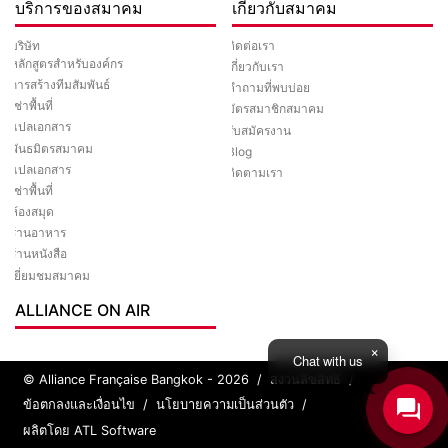
บริการของสมาคม
เกี่ยวกับสมาคม
ติดต่อเรา
บริษัท
หลักสูตรสำหรับองค์กร
เกี่ยวกับเรา
การสร้างทีมสัมพันธ์
คำถามที่พบบ่อย
เช่าพื้นที่
บัตรสมาชิกสมาคม
แปลเอกสาร
รับสมัครงาน
พันธมิตรสมาคม
Blog
แปลเอกสาร
ติดตามเรา
เช่าพื้นที่
ห้องสมุด
ร้านอาหาร
ร้านหนังสือ
เยี่ยมชมสมาคม
ALLIANCE ON AIR
Chat with us
© Alliance Française Bangkok - 2026
/
สงวนลิขสิทธิ์
/
ข้อตกลงและเงื่อนไข
/
นโยบายความเป็นส่วนตัว
/
ผลิตโดย ATL Software