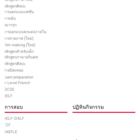
หลักสูตรศิลปะ
การออกแบบแฟชั่น
การเต้น
หมากรุก
การออกแบบตกแต่งภายใน
การถ่ายภาพ [ใหม่]
Film-making [ใหม่]
หลักสูตรสำหรับเด็ก
หลักสูตรภาษาฝรั่งเศส
หลักสูตรศิลปะ
ค่ายปิดเทอม
Exam preparation
A-Level French
IGCSE
DELF
การสอบ
ปฏิทินกิจกรรม
DELF-DALF
TCF
DAEFLE