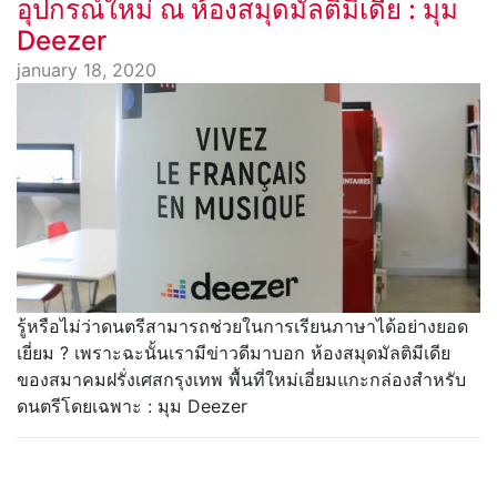
อุปกรณ์ใหม่ ณ ห้องสมุดมัลติมิเดีย : มุม
Deezer
january 18, 2020
รู้หรือไม่ว่าดนตรีสามารถช่วยในการเรียนภาษา​ได้อย่างยอด
เยี่ยม ​? เพราะฉะนั้น​เรามีข่าวดีมาบอก ห้องสมุด​มัลติมีเดีย​
ของสมาคม​ฝรั่งเศส​กรุงเทพ​ พื้นที่​ใหม่เอี่ยม​แกะ​กล่อง​สำหรับ
ดนตรี​โดย​เฉพาะ​ : มุม​ Deezer