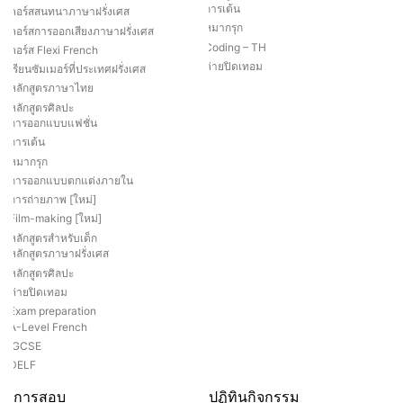
การเต้น
คอร์สสนทนาภาษาฝรั่งเศส
หมากรุก
คอร์สการออกเสียงภาษาฝรั่งเศส
Coding – TH
คอร์ส Flexi French
ค่ายปิดเทอม
เรียนซัมเมอร์ที่ประเทศฝรั่งเศส
หลักสูตรภาษาไทย
หลักสูตรศิลปะ
การออกแบบแฟชั่น
การเต้น
หมากรุก
การออกแบบตกแต่งภายใน
การถ่ายภาพ [ใหม่]
Film-making [ใหม่]
หลักสูตรสำหรับเด็ก
หลักสูตรภาษาฝรั่งเศส
หลักสูตรศิลปะ
ค่ายปิดเทอม
Exam preparation
A-Level French
IGCSE
DELF
การสอบ
ปฏิทินกิจกรรม