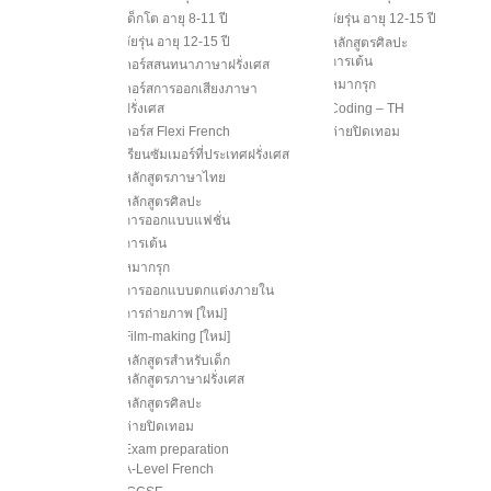
เด็กโต อายุ 8-11 ปี
วัยรุ่น อายุ 12-15 ปี
วัยรุ่น อายุ 12-15 ปี
หลักสูตรศิลปะ
การเต้น
คอร์สสนทนาภาษาฝรั่งเศส
หมากรุก
คอร์สการออกเสียงภาษา
ฝรั่งเศส
Coding – TH
คอร์ส Flexi French
ค่ายปิดเทอม
เรียนซัมเมอร์ที่ประเทศฝรั่งเศส
หลักสูตรภาษาไทย
หลักสูตรศิลปะ
การออกแบบแฟชั่น
การเต้น
หมากรุก
การออกแบบตกแต่งภายใน
การถ่ายภาพ [ใหม่]
Film-making [ใหม่]
หลักสูตรสำหรับเด็ก
หลักสูตรภาษาฝรั่งเศส
หลักสูตรศิลปะ
ค่ายปิดเทอม
Exam preparation
A-Level French