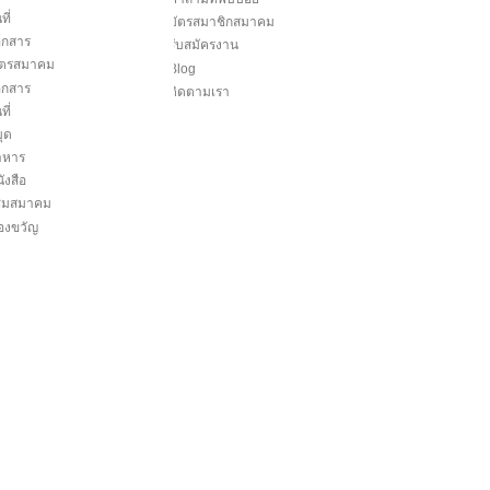
ที่
บัตรสมาชิกสมาคม
อกสาร
รับสมัครงาน
ิตรสมาคม
Blog
อกสาร
ติดตามเรา
ที่
ุด
าหาร
ังสือ
มชมสมาคม
องขวัญ