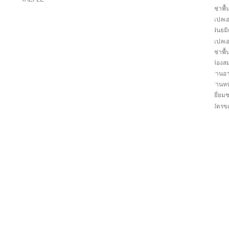
เช่าพื้น
แปลเ
พันธม
แปลเ
เช่าพื้น
ห้องสม
ร้านอ
ร้านหน
เยี่ย
บัตรข