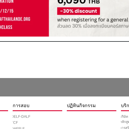
การสอบ
ปฏิทินกิจกรรม
บริ
DELF-DALF
บริษัท
หลักส
TCF
การสร้
DAEFLE