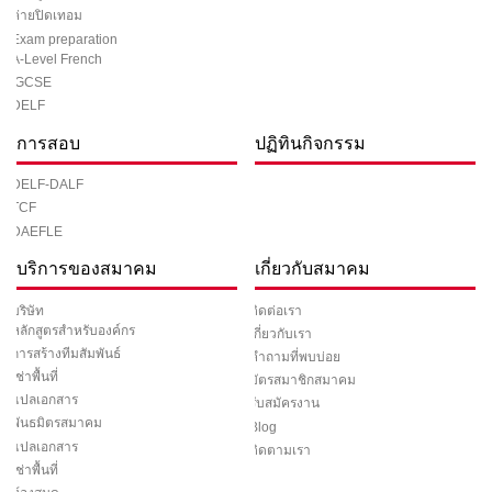
ค่ายปิดเทอม
Exam preparation
A-Level French
IGCSE
DELF
การสอบ
ปฏิทินกิจกรรม
DELF-DALF
TCF
DAEFLE
บริการของสมาคม
เกี่ยวกับสมาคม
ติดต่อเรา
บริษัท
หลักสูตรสำหรับองค์กร
เกี่ยวกับเรา
การสร้างทีมสัมพันธ์
คำถามที่พบบ่อย
เช่าพื้นที่
บัตรสมาชิกสมาคม
แปลเอกสาร
รับสมัครงาน
พันธมิตรสมาคม
Blog
แปลเอกสาร
ติดตามเรา
เช่าพื้นที่