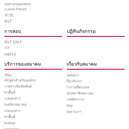
Exam preparation
A-Level French
IGCSE
DELF
การสอบ
ปฏิทินกิจกรรม
DELF-DALF
TCF
DAEFLE
บริการของสมาคม
เกี่ยวกับสมาคม
ติดต่อเรา
บริษัท
หลักสูตรสำหรับองค์กร
เกี่ยวกับเรา
การสร้างทีมสัมพันธ์
คำถามที่พบบ่อย
เช่าพื้นที่
บัตรสมาชิกสมาคม
แปลเอกสาร
รับสมัครงาน
พันธมิตรสมาคม
Blog
แปลเอกสาร
ติดตามเรา
เช่าพื้นที่
ห้องสมุด