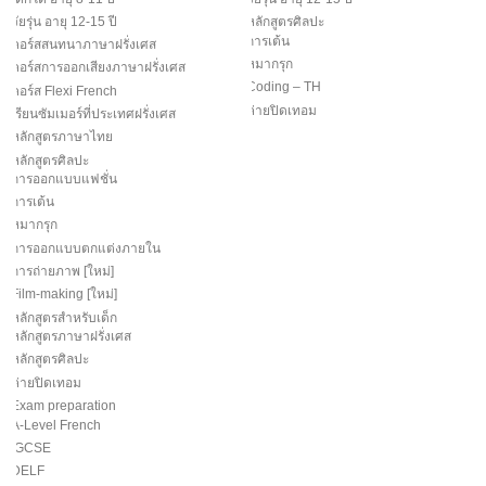
วัยรุ่น อายุ 12-15 ปี
หลักสูตรศิลปะ
การเต้น
คอร์สสนทนาภาษาฝรั่งเศส
หมากรุก
คอร์สการออกเสียงภาษาฝรั่งเศส
Coding – TH
คอร์ส Flexi French
ค่ายปิดเทอม
เรียนซัมเมอร์ที่ประเทศฝรั่งเศส
หลักสูตรภาษาไทย
หลักสูตรศิลปะ
การออกแบบแฟชั่น
การเต้น
หมากรุก
การออกแบบตกแต่งภายใน
การถ่ายภาพ [ใหม่]
Film-making [ใหม่]
หลักสูตรสำหรับเด็ก
หลักสูตรภาษาฝรั่งเศส
หลักสูตรศิลปะ
ค่ายปิดเทอม
Exam preparation
A-Level French
IGCSE
DELF