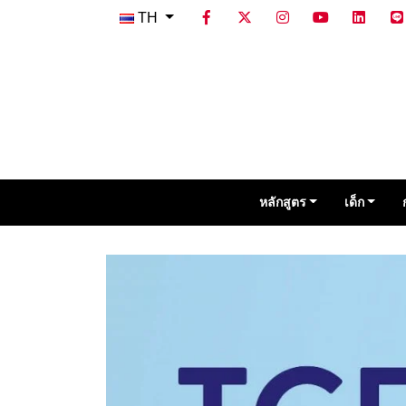
TH
หลักสูตร
เด็ก