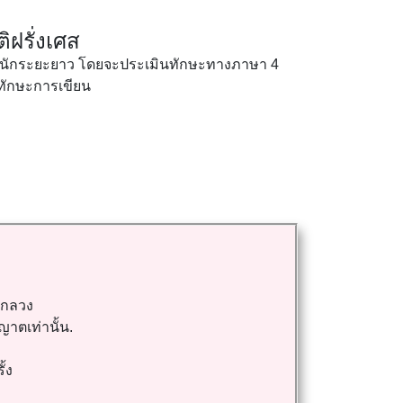
ฝรั่งเศส
ู้พำนักระยะยาว โดยจะประเมินทักษะทางภาษา 4
ะทักษะการเขียน
อกลวง
ญาตเท่านั้น.
้ง