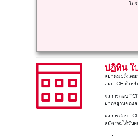
ใบร
ปฏิทิน 
สมาคมฝรั่งเศส
เบก TCF สำหรั
ผลการสอบ TCF
มาตรฐานของส
ผลการสอบ TCF จ
สมัครจะได้รับผ