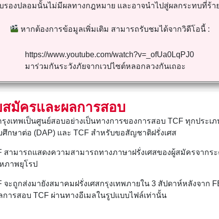
ับรองปลอมนั้นไม่มีผลทางกฎหมาย และอาจนำไปสู่ผลกระทบที่ร้า
หากต้องการข้อมูลเพิ่มเติม สามารถรับชมได้จากวิดีโอนี้ :
https://www.youtube.com/watch?v=_ofUa0LqPJ0
มาร่วมกันระวังภัยจากเวปไซต์หลอกลวงกันเถอะ
ใบสมัครและผลการสอบ
กรุงเทพเป็นศูนย์สอบอย่างเป็นทางการของการสอบ TCF ทุกประเภท
บศึกษาต่อ (DAP) และ TCF สำหรับขอสัญชาติฝรั่งเศส
 สามารถแสดงความสามารถทางภาษาฝรั่งเศสของผู้สมัครจากระดั
หภาพยุโรป
ะถูกส่งมายังสมาคมฝรั่งเศสกรุงเทพภายใน 3 สัปดาห์หลังจาก FEI 
ลการสอบ TCF ผ่านทางอีเมลในรูปแบบไฟล์เท่านั้น