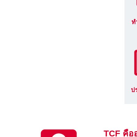
ท
ป
TCF คือ