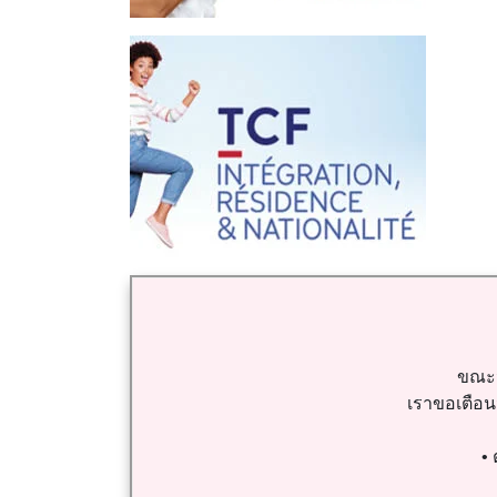
ขณะน
เราขอเตือนว
•