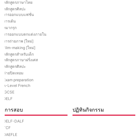
หลักสูตรภาษาไทย
หลักสูตรศิลปะ
การออกแบบแฟชั่น
การเต้น
หมากรุก
การออกแบบตกแต่งภายใน
การถ่ายภาพ [ใหม่]
Film-making [ใหม่]
หลักสูตรสำหรับเด็ก
หลักสูตรภาษาฝรั่งเศส
หลักสูตรศิลปะ
ค่ายปิดเทอม
Exam preparation
A-Level French
IGCSE
DELF
การสอบ
ปฏิทินกิจกรรม
DELF-DALF
TCF
DAEFLE