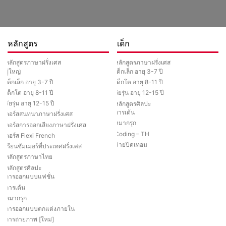
หลักสูตร
เด็ก
หลักสูตรภาษาฝรั่งเศส
หลักสูตรภาษาฝรั่งเศส
ผู้ใหญ่
เด็กเล็ก อายุ 3-7 ปี
เด็กเล็ก อายุ 3-7 ปี
เด็กโต อายุ 8-11 ปี
เด็กโต อายุ 8-11 ปี
วัยรุ่น อายุ 12-15 ปี
วัยรุ่น อายุ 12-15 ปี
หลักสูตรศิลปะ
การเต้น
คอร์สสนทนาภาษาฝรั่งเศส
หมากรุก
คอร์สการออกเสียงภาษาฝรั่งเศส
Coding – TH
คอร์ส Flexi French
ค่ายปิดเทอม
เรียนซัมเมอร์ที่ประเทศฝรั่งเศส
หลักสูตรภาษาไทย
หลักสูตรศิลปะ
การออกแบบแฟชั่น
การเต้น
หมากรุก
การออกแบบตกแต่งภายใน
การถ่ายภาพ [ใหม่]