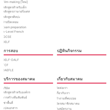
Film-making [ใหม่]
หลักสูตรสำหรับเด็ก
หลักสูตรภาษาฝรั่งเศส
หลักสูตรศิลปะ
ค่ายปิดเทอม
Exam preparation
A-Level French
IGCSE
DELF
การสอบ
ปฏิทินกิจกรรม
DELF-DALF
TCF
DAEFLE
บริการของสมาคม
เกี่ยวกับสมาคม
ติดต่อเรา
บริษัท
หลักสูตรสำหรับองค์กร
เกี่ยวกับเรา
การสร้างทีมสัมพันธ์
คำถามที่พบบ่อย
เช่าพื้นที่
บัตรสมาชิกสมาคม
แปลเอกสาร
รับสมัครงาน