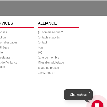
RVICES
ALLIANCE
prises
Qui sommes-nous ?
ction
Contacts et accès
ion d’espaces
Contact
thèque
Blog
rie
FAQ
restaurant
Carte de membre
s de l’Alliance
Offres d'emploi/stage
aise
Revue de presse
Suivez-nous !
Chat with us