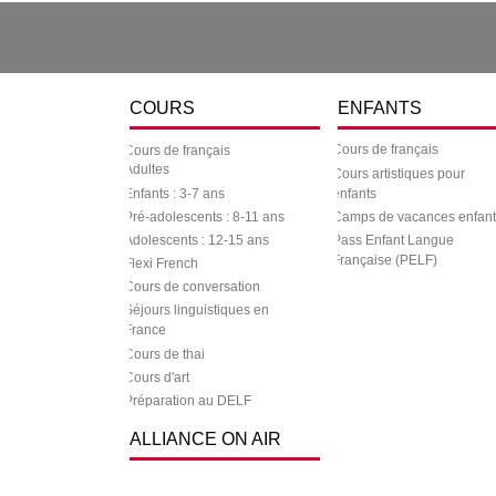
COURS
ENFANTS
Cours de français
Cours de français
Adultes
Cours artistiques pour
Enfants : 3-7 ans
enfants
Pré-adolescents : 8-11 ans
Camps de vacances enfant
Adolescents : 12-15 ans
Pass Enfant Langue
Française (PELF)
Flexi French
Cours de conversation
Séjours linguistiques en
France
Cours de thai
Cours d'art
Préparation au DELF
ALLIANCE ON AIR