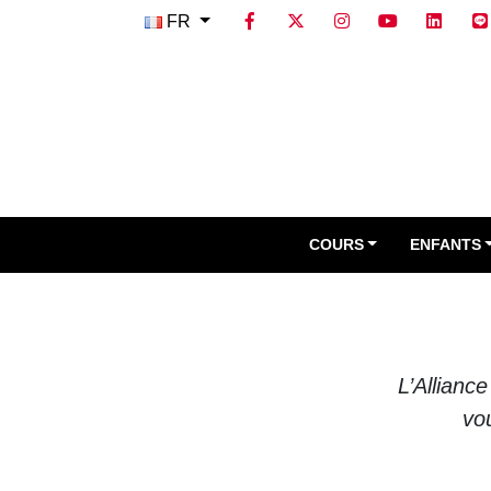
FR
COURS
ENFANTS
L’Allianc
vo