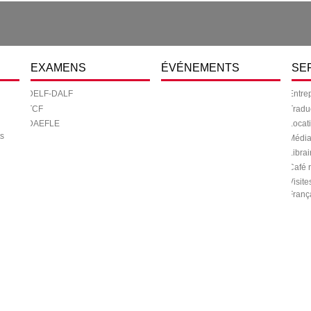
EXAMENS
ÉVÉNEMENTS
SE
DELF-DALF
Entre
TCF
Tradu
DAEFLE
Locat
s
Média
Librai
Café 
Visite
Franç