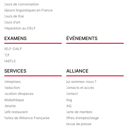
Cours de conversation
Séjours linguistiques en France
Cours de thai
Cours d'art
Préparation au DELF
EXAMENS
ÉVÉNEMENTS
DELF-DALF
TCF
DAEFLE
SERVICES
ALLIANCE
Entreprises
Qui sommes-nous ?
Traduction
Contacts et accès
Location d’espaces
Contact
Médiathèque
Blog
Librairie
FAQ
Café restaurant
Carte de membre
Visites de l’Alliance Française
Offres d'emploi/stage
Revue de presse