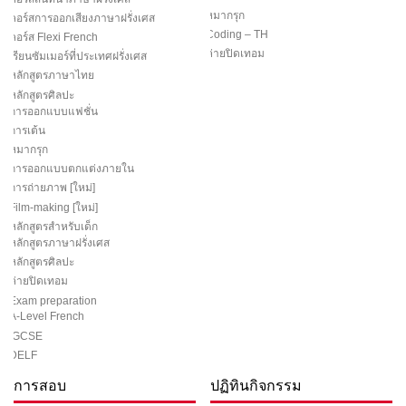
หมากรุก
คอร์สการออกเสียงภาษาฝรั่งเศส
Coding – TH
คอร์ส Flexi French
ค่ายปิดเทอม
เรียนซัมเมอร์ที่ประเทศฝรั่งเศส
หลักสูตรภาษาไทย
หลักสูตรศิลปะ
การออกแบบแฟชั่น
การเต้น
หมากรุก
การออกแบบตกแต่งภายใน
การถ่ายภาพ [ใหม่]
Film-making [ใหม่]
หลักสูตรสำหรับเด็ก
หลักสูตรภาษาฝรั่งเศส
หลักสูตรศิลปะ
ค่ายปิดเทอม
Exam preparation
A-Level French
IGCSE
DELF
การสอบ
ปฏิทินกิจกรรม