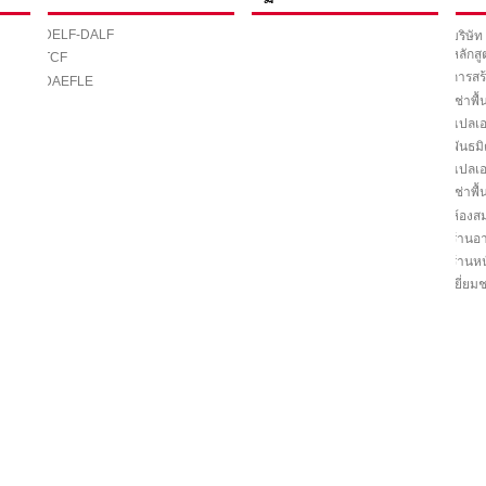
DELF-DALF
บริษัท
หลักส
TCF
การสร้
DAEFLE
เช่าพื้น
แปลเ
พันธม
แปลเ
เช่าพื้น
ห้องสม
ร้านอ
ร้านหน
เยี่ย