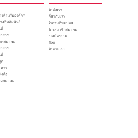
ติดต่อเรา
ูตรสำหรับองค์กร
เกี่ยวกับเรา
างทีมสัมพันธ์
คำถามที่พบบ่อย
ที่
บัตรสมาชิกสมาคม
อกสาร
รับสมัครงาน
ิตรสมาคม
Blog
อกสาร
ติดตามเรา
ที่
ุด
าหาร
ังสือ
มชมสมาคม