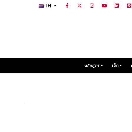
TH
หลักสูตร
เด็ก